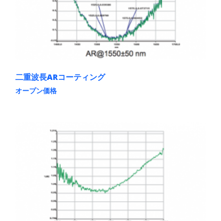
バ
リ
エ
ー
シ
ョ
ン
が
あ
二重波長ARコーティング
り
ま
オープン価格
す。
こ
オ
の
プ
商
シ
品
ョ
に
ン
は
は
複
商
数
品
の
ペ
バ
ー
リ
ジ
エ
か
ー
ら
シ