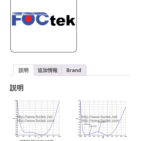
波
長
AR
コ
ー
テ
ィ
ン
グ
個
説明
追加情報
Brand
説明