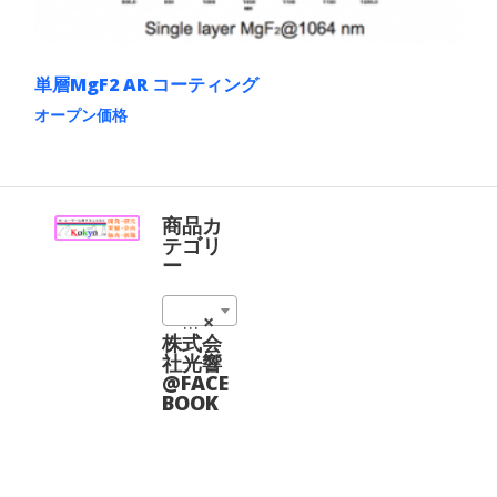
選
ョ
択
ン
で
が
き
あ
ま
単層MgF2 AR コーティング
り
す
ま
オープン価格
す。
こ
オ
の
プ
商
シ
品
ョ
に
商品カ
ン
は
テゴリ
は
複
ー
商
数
品
の
ペ
反射防止コーティング (4)
×
バ
ー
リ
株式会
ジ
エ
社光響
か
ー
@FACE
ら
シ
BOOK
選
ョ
択
ン
で
が
き
あ
ま