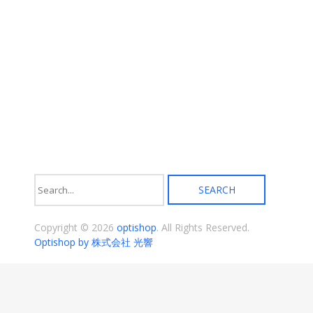
り
す
ま
す。
オ
プ
シ
ョ
ン
は
商
品
ペ
ー
ジ
か
ら
選
択
Copyright © 2026
optishop
. All Rights Reserved.
で
き
Optishop by 株式会社 光響
ま
す