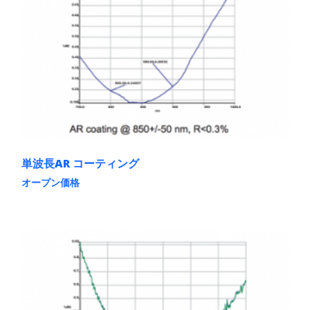
単波長AR コーティング
オープン価格
こ
の
商
品
に
は
複
数
の