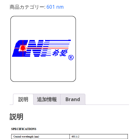
/
商品カテゴリー:
601 nm
1~25μJ/
1-
250mW
個
説明
追加情報
Brand
説明