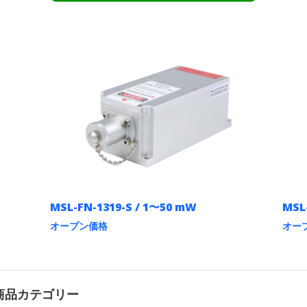
MSL-FN-1319-S / 1〜50 mW
MSL
オープン価格
オー
こ
こ
の
の
商
商
品
品
に
に
商品カテゴリー
は
は