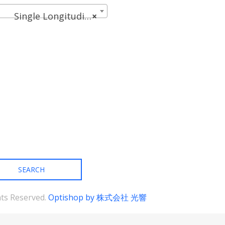
複
複
Single Longitudinal Mode (34)
×
数
数
の
の
バ
バ
リ
リ
エ
エ
ー
ー
シ
シ
ョ
ョ
ン
ン
が
が
あ
あ
り
り
ま
ま
す。
す。
オ
オ
プ
プ
シ
シ
ョ
ョ
ン
ン
は
は
商
商
ghts Reserved.
Optishop by 株式会社 光響
品
品
ペ
ペ
ー
ー