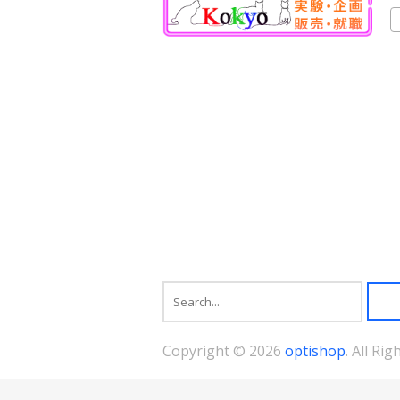
複
数
の
バ
リ
エ
ー
シ
ョ
ン
が
あ
り
ま
す。
オ
プ
シ
ョ
ン
は
商
Copyright © 2026
optishop
. All Ri
品
ペ
ー