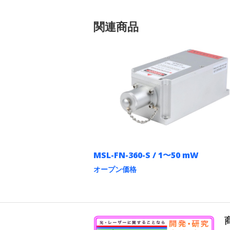
関連商品
MSL-FN-360-S / 1〜50 mW
オープン価格
こ
の
商
品
に
は