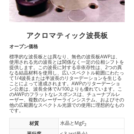
アクロマティック波長板
オープン価格
標準的な波長板とは異なり、無色の波長板AWPは、
使用される光の波長とは関係なく一定の位相シフトを
提供します。この波長に対する非依存性は、2つの異
なる結晶材料を使用し、広いスペクトル範囲にわたっ
て1/4波長または半波長のリターデーションを生じる
ことによって達成されます。AWPのリターデーショ
ン公差は、波長全体でλ/100よりも優れています。こ
のAWPのフラットなレスポンスは、チューナブルレ
ーザー、複数のレーザーラインシステム、およびその
他の広範囲なスペクトル光源での使用に理想的なもの
です。
水晶とMgF
材質
2
平行度
< 3 arc(最小)