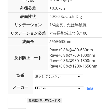
外径公差
+0.0, -0.2
表面性状
40/20 Scratch-Dig
リタデーション
1/4波長または半波長
リタデーション公差
< 波長帯域上で λ/100
波面歪
λ/4@633nm
Rave<0.8%@450-680nm
Rave<0.8%@700-1000nm
反射防止コート
Rave<0.8%@950-1300nm
Rave<0.8%@1200-1650nm
型番
メーカー
解除
ア
見積依頼BOXに入れる
ク