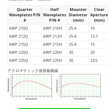
Quarter
Half
Mounter
Clear
Waveplates P/N
Waveplates
Diameter
Aperture
#
P/N #
(mm)
(mm)
AWP 210Q
AWP 210H
25.4
10
AWP 212Q
AWP 212H
25.4
12.7
AWP 215Q
AWP 215H
25.4
15
AWP 220Q
AWP 220H
30
20
AWP 225Q
AWP 225H
30
23.5
アクロマティック波長板曲線