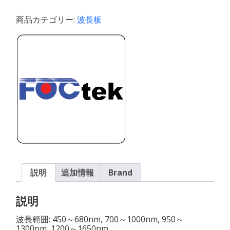
ロ
マ
商品カテゴリー:
波長板
テ
ィ
ッ
ク
波
長
板
個
説明
追加情報
Brand
説明
波長範囲: 450～680nm, 700～1000nm, 950～
1300nm, 1200～1650nm