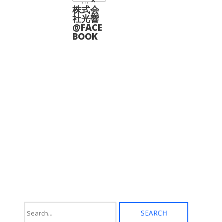
波長板 (6)
×
バ
ー
リ
株式会
ジ
エ
社光響
か
ー
@FACE
ら
シ
BOOK
選
ョ
択
ン
で
が
き
あ
ま
り
す
ま
す。
オ
プ
シ
ョ
ン
は
商
品
ペ
ー
ジ
か
ら