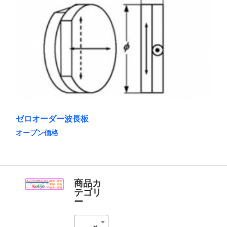
は
は
複
商
数
品
の
ペ
バ
ー
リ
ジ
エ
か
ー
ら
シ
選
ョ
択
ン
で
が
き
あ
ま
ゼロオーダー波長板
り
す
ま
オープン価格
す。
こ
オ
の
プ
商
シ
品
ョ
に
商品カ
ン
は
テゴリ
は
複
ー
商
数
品
の
ペ