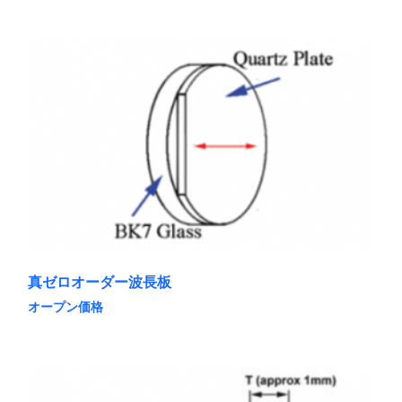
の
商
品
に
は
複
数
の
バ
リ
エ
ー
シ
ョ
ン
が
あ
真ゼロオーダー波長板
り
ま
オープン価格
す。
こ
オ
の
プ
商
シ
品
ョ
に
ン