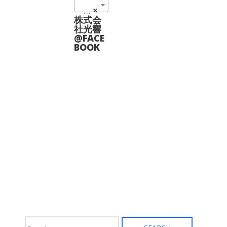
の
ペ
波長板 (6)
×
バ
ー
リ
株式会
ジ
エ
社光響
か
ー
@FACE
ら
シ
BOOK
選
ョ
択
ン
で
が
き
あ
ま
り
す
ま
す。
オ
プ
シ
ョ
ン
は
商
品
ペ
ー
ジ
か