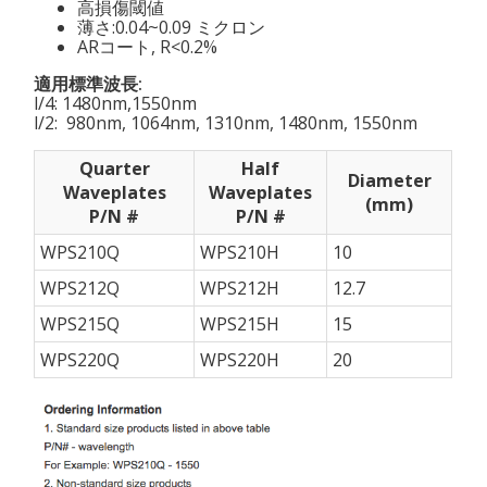
高損傷閾値
薄さ:0.04~0.09 ミクロン
ARコート, R<0.2%
適用標準波長:
l/4: 1480nm,1550nm
l/2: 980nm, 1064nm, 1310nm, 1480nm, 1550nm
Quarter
Half
Diameter
Waveplates
Waveplates
(mm)
P/N #
P/N #
WPS210Q
WPS210H
10
WPS212Q
WPS212H
12.7
WPS215Q
WPS215H
15
WPS220Q
WPS220H
20