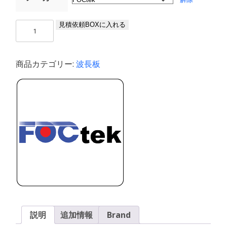
真
見積依頼BOXに入れる
ゼ
ロ
オ
商品カテゴリー:
波長板
ー
ダ
ー
波
長
板
個
説明
追加情報
Brand