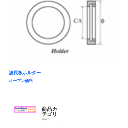
ョ
に
ン
は
は
複
商
数
品
の
ペ
バ
ー
リ
ジ
エ
か
ー
ら
シ
選
ョ
択
ン
で
が
き
あ
ま
波長板ホルダー
り
す
ま
オープン価格
す。
こ
オ
の
プ
商
シ
品
ョ
に
商品カ
ン
は
テゴリ
は
複
ー
商
数
品