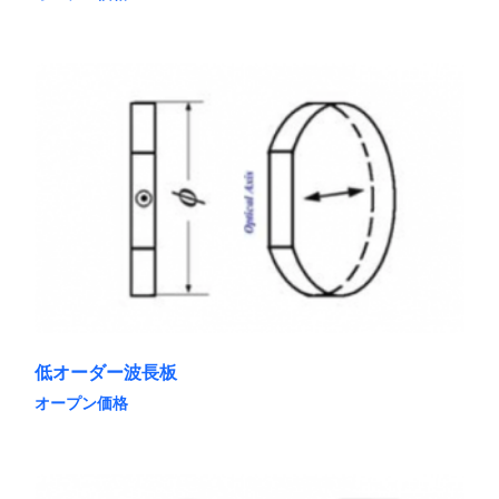
こ
の
商
品
に
は
複
数
の
バ
リ
エ
ー
シ
ョ
ン
が
あ
低オーダー波長板
り
ま
オープン価格
す。
こ
オ
の
プ
商
シ
品