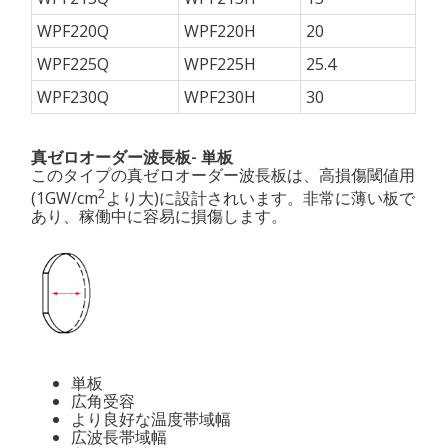
WPF220Q
WPF220H
20
WPF225Q
WPF225H
25.4
WPF230Q
WPF230H
30
真ゼロオーダー波長板- 単板
このタイプの真ゼロオーダー波長板は、高損傷閾値用
2
(1GW/cm
より大)に設計されいます。非常に薄い板で
あり、稼働中に容易に損傷します。
単板
広角受容
より良好な温度帯域幅
広波長帯域幅